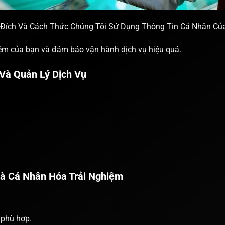
Đích Và Cách Thức Chúng Tôi Sử Dụng Thông Tin Cá Nhân Củ
iệm của bạn và đảm bảo vận hành dịch vụ hiệu quả.
Và Quản Lý Dịch Vụ
Và Cá Nhân Hóa Trải Nghiệm
phù hợp.