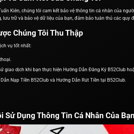
Tuấn Kiên
, chúng tôi cam kết bảo vệ thông tin cá nhân của ngườ
g, lưu trữ và bảo vệ dữ liệu của bạn, đảm bảo tuân thủ các quy 
ược Chúng Tôi Thu Thập
ịch vụ tốt nhất:
thoại.
sử giao dịch khi bạn thực hiện
Hướng Dẫn Đăng Ký B52Club
ho
Dẫn Nạp Tiền B52Club
và
Hướng Dẫn Rút Tiền tại B52Club
.
i Sử Dụng Thông Tin Cá Nhân Của Bạ