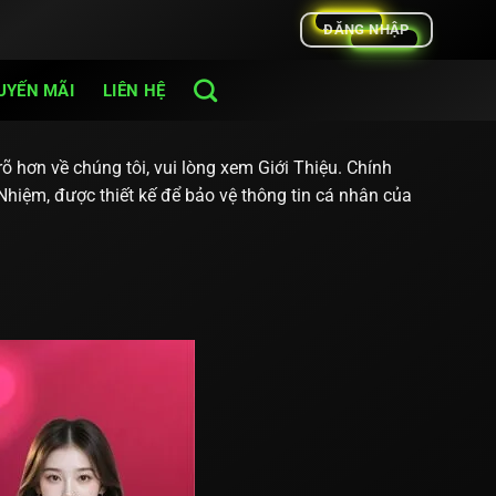
ĐĂNG NHẬP
UYẾN MÃI
LIÊN HỆ
õ hơn về chúng tôi, vui lòng xem
Giới Thiệu
. Chính
 Nhiệm
, được thiết kế để bảo vệ thông tin cá nhân của