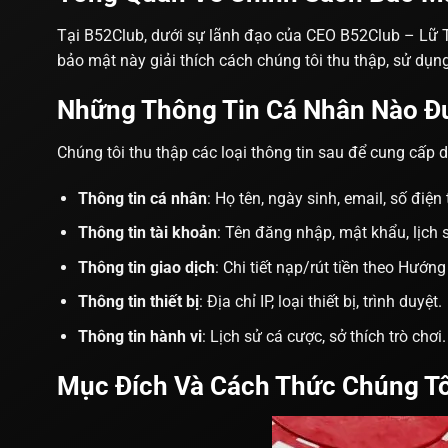
Tại B52Club, dưới sự lãnh đạo của
CEO B52Club – Lữ 
bảo mật này giải thích cách chúng tôi thu thập, sử dụn
Những Thông Tin Cá Nhân Nào Đ
Chúng tôi thu thập các loại thông tin sau để cung cấp d
Thông tin cá nhân
: Họ tên, ngày sinh, email, số điện 
Thông tin tài khoản
: Tên đăng nhập, mật khẩu, lịch 
Thông tin giao dịch
: Chi tiết nạp/rút tiền theo
Hướng 
Thông tin thiết bị
: Địa chỉ IP, loại thiết bị, trình duyệt.
Thông tin hành vi
: Lịch sử cá cược, sở thích trò chơi.
Mục Đích Và Cách Thức Chúng Tô