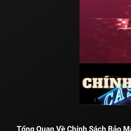
Tổng Quan Về Chính Sách Bảo Mậ