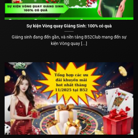
Sự kiện Vòng quay Giáng Sinh: 100% có quà
Giáng sinh đang đến gần, và nền tảng B52Club mang đến sự
kiện Vòng quay [...]