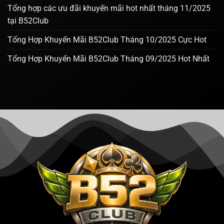
Tổng hợp các ưu đãi khuyến mãi hot nhất tháng 11/2025
tại B52Club
Tổng Hợp Khuyến Mãi B52Club Tháng 10/2025 Cực Hot
Tổng Hợp Khuyến Mãi B52Club Tháng 09/2025 Hot Nhất