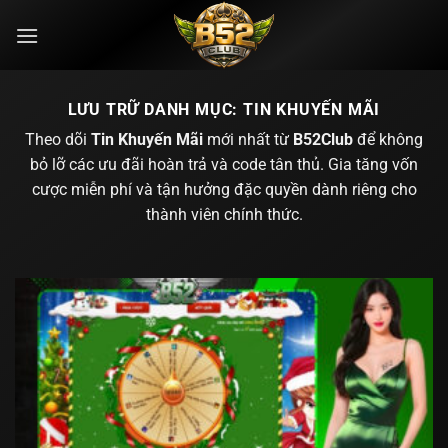
Chuyển
đến
nội
dung
LƯU TRỮ DANH MỤC:
TIN KHUYẾN MÃI
Theo dõi
Tin Khuyến Mãi
mới nhất từ
B52Club
để không
bỏ lỡ các ưu đãi hoàn trả và code tân thủ. Gia tăng vốn
cược miễn phí và tận hưởng đặc quyền dành riêng cho
thành viên chính thức.