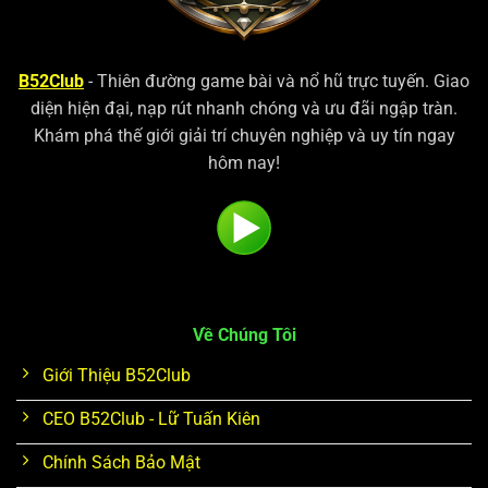
B52Club
- Thiên đường game bài và nổ hũ trực tuyến. Giao
diện hiện đại, nạp rút nhanh chóng và ưu đãi ngập tràn.
Khám phá thế giới giải trí chuyên nghiệp và uy tín ngay
hôm nay!
Về Chúng Tôi
Giới Thiệu B52Club
CEO B52Club - Lữ Tuấn Kiên
Chính Sách Bảo Mật