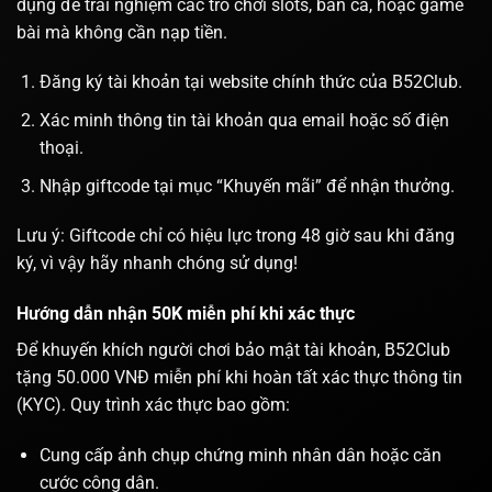
dụng để trải nghiệm các trò chơi slots, bắn cá, hoặc game
bài mà không cần nạp tiền.
Đăng ký tài khoản tại website chính thức của B52Club.
Xác minh thông tin tài khoản qua email hoặc số điện
thoại.
Nhập giftcode tại mục “Khuyến mãi” để nhận thưởng.
Lưu ý: Giftcode chỉ có hiệu lực trong 48 giờ sau khi đăng
ký, vì vậy hãy nhanh chóng sử dụng!
Hướng dẫn nhận 50K miễn phí khi xác thực
Để khuyến khích người chơi bảo mật tài khoản, B52Club
tặng 50.000 VNĐ miễn phí khi hoàn tất xác thực thông tin
(KYC). Quy trình xác thực bao gồm:
Cung cấp ảnh chụp chứng minh nhân dân hoặc căn
cước công dân.