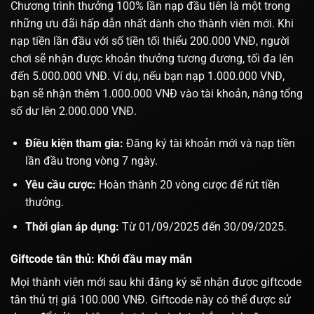
Chương trình thưởng 100% lần nạp đầu tiên là một trong
những ưu đãi hấp dẫn nhất dành cho thành viên mới. Khi
nạp tiền lần đầu với số tiền tối thiểu 200.000 VNĐ, người
chơi sẽ nhận được khoản thưởng tương đương, tối đa lên
đến 5.000.000 VNĐ. Ví dụ, nếu bạn nạp 1.000.000 VNĐ,
bạn sẽ nhận thêm 1.000.000 VNĐ vào tài khoản, nâng tổng
số dư lên 2.000.000 VNĐ.
Điều kiện tham gia:
Đăng ký tài khoản mới và nạp tiền
lần đầu trong vòng 7 ngày.
Yêu cầu cược:
Hoàn thành 20 vòng cược để rút tiền
thưởng.
Thời gian áp dụng:
Từ 01/09/2025 đến 30/09/2025.
Giftcode tân thủ: Khởi đầu may mắn
Mọi thành viên mới sau khi đăng ký sẽ nhận được giftcode
tân thủ trị giá 100.000 VNĐ. Giftcode này có thể được sử