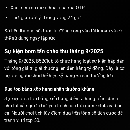
Xác minh số điện thoại qua mã OTP.
Thời gian xử lý: Trong vòng 24 giờ.
Số tiền thưởng sẽ được tự động cộng vào tài khoản và có
thể sử dụng ngay lập tức.
Sự kiện bom tấn chào thu tháng 9/2025
Tháng 9/2025, B52Club tổ chức hàng loạt sự kiện hấp dẫn
với tổng giá trị giải thưởng lên đến hàng tỷ đồng. Đây là cơ
hội để người chơi thể hiện kỹ năng và săn thưởng lớn.
Đua top bảng xếp hạng nhận thưởng khủng
Sự kiện đua top bảng xếp hạng diễn ra hàng tuần, dành
cho tất cả người chơi yêu thích các tựa game slots và bắn
cá. Người chơi tích lũy điểm dựa trên tổng số tiền cược để
tranh vị trí top 50.