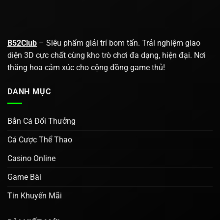
B52Club
– Siêu phẩm giải trí bom tấn. Trải nghiệm giao
diện 3D cực chất cùng kho trò chơi đa dạng, hiện đại. Nơi
thăng hoa cảm xúc cho cộng đồng game thủ!
DANH MỤC
Bắn Cá Đổi Thưởng
Cá Cược Thể Thao
Casino Online
Game Bài
Tin Khuyến Mãi