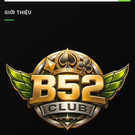
GIỚI THIỆU