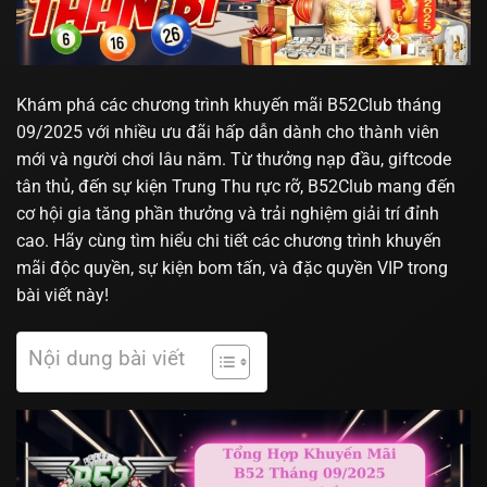
Khám phá
các chương trình khuyến mãi B52Club tháng
09/2025
với nhiều ưu đãi hấp dẫn dành cho thành viên
mới và người chơi lâu năm. Từ thưởng nạp đầu, giftcode
tân thủ, đến sự kiện Trung Thu rực rỡ, B52Club mang đến
cơ hội gia tăng phần thưởng và trải nghiệm giải trí đỉnh
cao. Hãy cùng tìm hiểu chi tiết các chương trình khuyến
mãi độc quyền, sự kiện bom tấn, và đặc quyền VIP trong
bài viết này!
Nội dung bài viết