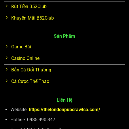
Rút Tiền B52Club
Khuyến Mãi B52Club
Sản Phẩm
Game Bài
Casino Online
Bắn Cá Đổi Thưởng
Cá Cược Thể Thao
Liên Hệ
Website:
https://thelondonpubcrawlco.com/
Hotline: 0985.490.347