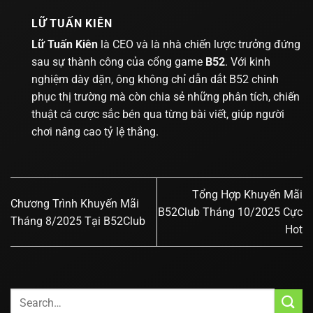
LỮ TUẤN KIÊN
Lữ Tuấn Kiên
là CEO và là nhà chiến lược trưởng đứng
sau sự thành công của cổng game
B52
. Với kinh
nghiệm dày dặn, ông không chỉ dẫn dắt B52 chinh
phục thị trường mà còn chia sẻ những phân tích, chiến
thuật cá cược sắc bén qua từng bài viết, giúp người
chơi nâng cao tỷ lệ thắng.
Tổng Hợp Khuyến Mãi
Chương Trình Khuyến Mãi
B52Club Tháng 10/2025 Cực
Tháng 8/2025 Tại B52Club
Hot