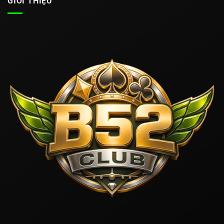
GIỚI THIỆU