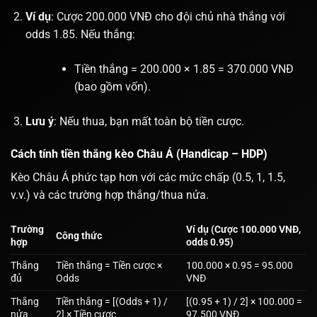
Ví dụ
: Cược 200.000 VNĐ cho đội chủ nhà thắng với
odds 1.85. Nếu thắng:
Tiền thắng = 200.000 × 1.85 = 370.000 VNĐ
(bao gồm vốn).
Lưu ý
: Nếu thua, bạn mất toàn bộ tiền cược.
Cách tính tiền thắng kèo Châu Á (Handicap – HDP)
Kèo Châu Á phức tạp hơn với các mức chấp (0.5, 1, 1.5,
v.v.) và các trường hợp thắng/thua nửa.
Trường
Ví dụ (Cược 100.000 VNĐ,
Công thức
hợp
odds 0.95)
Thắng
Tiền thắng = Tiền cược ×
100.000 × 0.95 = 95.000
đủ
Odds
VNĐ
Thắng
Tiền thắng = [(Odds + 1) /
[(0.95 + 1) / 2] × 100.000 =
nửa
2] × Tiền cược
97.500 VNĐ