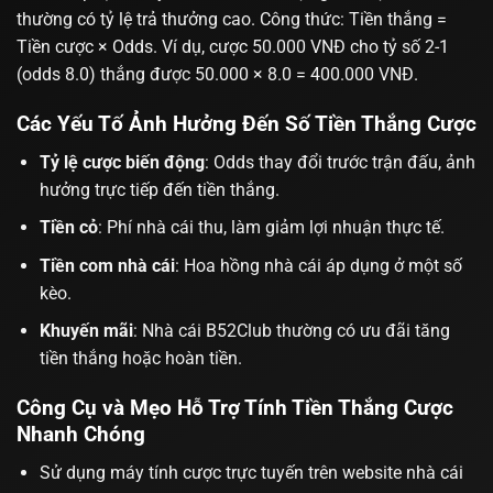
thường có tỷ lệ trả thưởng cao. Công thức: Tiền thắng =
Tiền cược × Odds. Ví dụ, cược 50.000 VNĐ cho tỷ số 2-1
(odds 8.0) thắng được 50.000 × 8.0 = 400.000 VNĐ.
Các Yếu Tố Ảnh Hưởng Đến Số Tiền Thắng Cược
Tỷ lệ cược biến động
: Odds thay đổi trước trận đấu, ảnh
hưởng trực tiếp đến tiền thắng.
Tiền cỏ
: Phí nhà cái thu, làm giảm lợi nhuận thực tế.
Tiền com nhà cái
: Hoa hồng nhà cái áp dụng ở một số
kèo.
Khuyến mãi
: Nhà cái B52Club thường có ưu đãi tăng
tiền thắng hoặc hoàn tiền.
Công Cụ và Mẹo Hỗ Trợ Tính Tiền Thắng Cược
Nhanh Chóng
Sử dụng máy tính cược trực tuyến trên website nhà cái