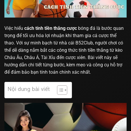
Việc hiểu
cách tính tiền thắng cược
bóng đá là bước quan
trọng để tối ưu hóa lợi nhuận khi tham gia
cá cược thể
thao
. Với sự minh bạch từ
nhà cái B52Club
, người chơi có
thể dễ dàng nắm bắt các công thức tính tiền thắng từ kèo
Châu Âu, Châu Á, Tài Xỉu đến cược xiên. Bài viết này sẽ
hướng dẫn chi tiết từng bước, kèm mẹo và công cụ hỗ trợ
để đảm bảo bạn tính toán chính xác nhất.
Nội dung bài viết