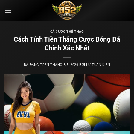
Chuyển
đến
nội
dung
CÁ CƯỢC THỂ THAO
Cách Tính Tiền Thắng Cược Bóng Đá
Chính Xác Nhất
ĐÃ ĐĂNG TRÊN
THÁNG 3 5, 2026
BỞI
LỮ TUẤN KIÊN