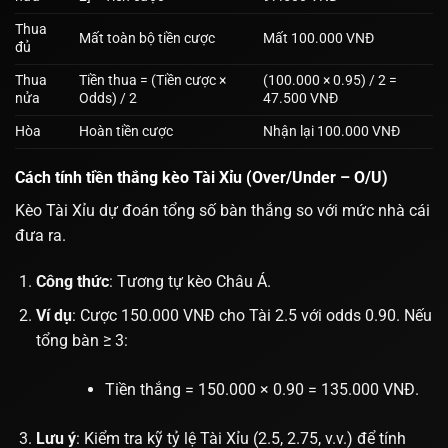
Thua
Mất toàn bộ tiền cược
Mất 100.000 VNĐ
đủ
Thua
Tiền thua = (Tiền cược ×
(100.000 × 0.95) / 2 =
nửa
Odds) / 2
47.500 VNĐ
Hòa
Hoàn tiền cược
Nhận lại 100.000 VNĐ
Cách tính tiền thắng kèo Tài Xỉu (Over/Under – O/U)
Kèo Tài Xỉu dự đoán tổng số bàn thắng so với mức nhà cái
đưa ra.
Công thức
: Tương tự kèo Châu Á.
Ví dụ
: Cược 150.000 VNĐ cho Tài 2.5 với odds 0.90. Nếu
tổng bàn ≥ 3:
Tiền thắng = 150.000 × 0.90 = 135.000 VNĐ.
Lưu ý
: Kiểm tra kỹ tỷ lệ Tài Xỉu (2.5, 2.75, v.v.) để tính