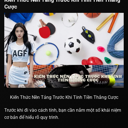
Cược
Kiến Thức Nền Tảng Trước Khi Tính Tiền Thắng Cược
Trước khi đi vào cách tính, bạn cần nắm một số khái niệm
cơ bản để hiểu rõ quy trình.