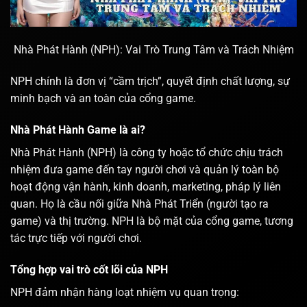
Nhà Phát Hành (NPH): Vai Trò Trung Tâm và Trách Nhiệm
NPH chính là đơn vị “cầm trịch”, quyết định chất lượng, sự
minh bạch và an toàn của cổng game.
Nhà Phát Hành Game là ai?
Nhà Phát Hành (NPH) là công ty hoặc tổ chức chịu trách
nhiệm đưa game đến tay người chơi và quản lý toàn bộ
hoạt động vận hành, kinh doanh, marketing, pháp lý liên
quan. Họ là cầu nối giữa Nhà Phát Triển (người tạo ra
game) và thị trường. NPH là bộ mặt của cổng game, tương
tác trực tiếp với người chơi.
Tổng hợp vai trò cốt lõi của NPH
NPH đảm nhận hàng loạt nhiệm vụ quan trọng: