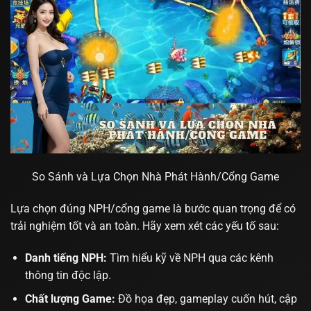
So Sánh và Lựa Chọn Nhà Phát Hành/Cổng Game
Lựa chọn đúng NPH/cổng game là bước quan trọng để có
trải nghiệm tốt và an toàn. Hãy xem xét các yếu tố sau:
Danh tiếng NPH:
Tìm hiểu kỹ về NPH qua các kênh
thông tin độc lập.
Chất lượng Game:
Đồ họa đẹp, gameplay cuốn hút, cập