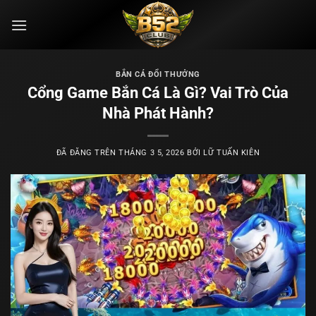
Chuyển
đến
nội
dung
BẮN CÁ ĐỔI THƯỞNG
Cổng Game Bắn Cá Là Gì? Vai Trò Của
Nhà Phát Hành?
ĐÃ ĐĂNG TRÊN
THÁNG 3 5, 2026
BỞI
LỮ TUẤN KIÊN