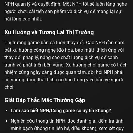
NPH quản lý và quyết định. Một NPH tốt sẽ luôn lắng nghe
người chơi, cải tiến sản phẩm và dịch vụ để mang lại sự
hài lòng cao nhất.
Xu Hướng và Tương Lai Thị Trường
Thị trường game bắn cá luôn thay đổi. Các NPH cần nắm
bắt xu hướng công nghệ (đồ họa, bảo mật), thích ứng với
thay đổi pháp lý, nâng cao chất lượng dịch vụ để cạnh
tranh và phát triển bền vững. Xu hướng chơi game có trách
nhiệm cũng ngày càng được quan tâm, đòi hỏi NPH phải
có những động thái tích cực hơn trong việc bảo vệ người
chơi.
Giải Đáp Thắc Mắc Thường Gặp
Làm sao biết NPH/Cổng game có uy tín không?
Nghiên cứu thông tin NPH, đọc đánh giá, kiểm tra tính
minh bạch (thông tin liên hệ, điều khoản), xem xét quy