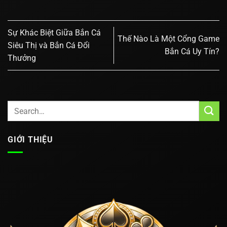
Sự Khác Biệt Giữa Bắn Cá
Thế Nào Là Một Cổng Game
Siêu Thị và Bắn Cá Đổi
Bắn Cá Uy Tín?
Thưởng
GIỚI THIỆU