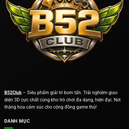
B52Club
– Siêu phẩm giải trí bom tấn. Trải nghiệm giao
diện 3D cực chất cùng kho trò chơi đa dạng, hiện đại. Nơi
thăng hoa cảm xúc cho cộng đồng game thủ!
DANH MỤC