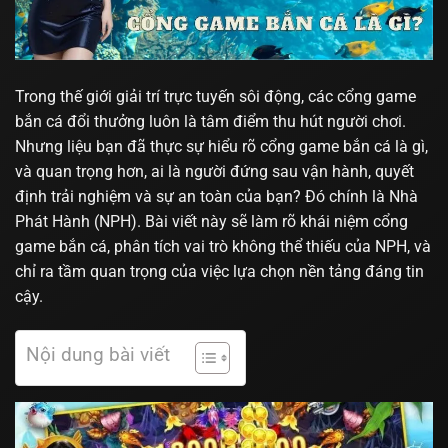
Trong thế giới giải trí trực tuyến sôi động, các cổng game
bắn cá đổi thưởng luôn là tâm điểm thu hút người chơi.
Nhưng liệu bạn đã thực sự hiểu rõ
cổng game bắn cá là gì
,
và quan trọng hơn, ai là người đứng sau vận hành, quyết
định trải nghiệm và sự an toàn của bạn? Đó chính là Nhà
Phát Hành (NPH). Bài viết này sẽ làm rõ khái niệm cổng
game bắn cá, phân tích vai trò không thể thiếu của NPH, và
chỉ ra tầm quan trọng của việc lựa chọn nền tảng đáng tin
cậy.
Nội dung bài viết