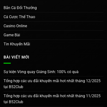
Bắn Cá Đổi Thưởng
Cá Cược Thể Thao
Casino Online
Game Bài
Tin Khuyến Mãi
BÀI VIẾT MỚI
Sự kiện Vòng quay Giáng Sinh: 100% có quà
Tổng hợp các ưu đãi khuyến mãi hot nhất tháng 12/2025
tại B52Club
Tổng hợp các ưu đãi khuyến mãi hot nhất tháng 11/2025
tại B52Club