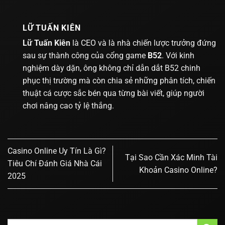
LỮ TUẤN KIÊN
Lữ Tuấn Kiên
là CEO và là nhà chiến lược trưởng đứng
sau sự thành công của cổng game
B52
. Với kinh
nghiệm dày dặn, ông không chỉ dẫn dắt B52 chinh
phục thị trường mà còn chia sẻ những phân tích, chiến
thuật cá cược sắc bén qua từng bài viết, giúp người
chơi nâng cao tỷ lệ thắng.
Casino Online Uy Tín Là Gì?
Tại Sao Cần Xác Minh Tài
Tiêu Chí Đánh Giá Nhà Cái
Khoản Casino Online?
2025