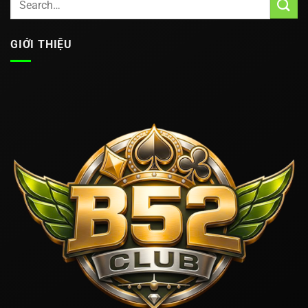
GIỚI THIỆU