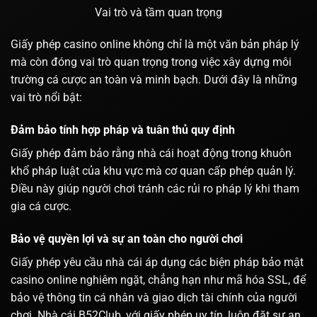
Vai trò và tầm quan trọng
Giấy phép casino online không chỉ là một văn bản pháp lý
mà còn đóng vai trò quan trọng trong việc xây dựng môi
trường cá cược an toàn và minh bạch. Dưới đây là những
vai trò nổi bật:
Đảm bảo tính hợp pháp và tuân thủ quy định
Giấy phép đảm bảo rằng nhà cái hoạt động trong khuôn
khổ pháp luật của khu vực mà cơ quan cấp phép quản lý.
Điều này giúp người chơi tránh các rủi ro pháp lý khi tham
gia cá cược.
Bảo vệ quyền lợi và sự an toàn cho người chơi
Giấy phép yêu cầu nhà cái áp dụng các biện pháp
bảo mật
casino online
nghiêm ngặt, chẳng hạn như mã hóa SSL, để
bảo vệ thông tin cá nhân và giao dịch tài chính của người
chơi. Nhà cái B52Club, với giấy phép uy tín, luôn đặt sự an