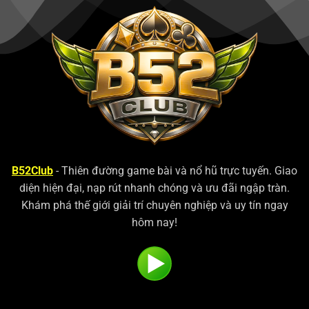
B52Club
- Thiên đường game bài và nổ hũ trực tuyến. Giao
diện hiện đại, nạp rút nhanh chóng và ưu đãi ngập tràn.
Khám phá thế giới giải trí chuyên nghiệp và uy tín ngay
hôm nay!