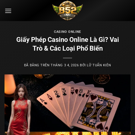
Chuyển
đến
nội
dung
CASINO ONLINE
Giấy Phép Casino Online Là Gì? Vai
Trò & Các Loại Phổ Biến
ĐÃ ĐĂNG TRÊN
THÁNG 3 4, 2026
BỞI
LỮ TUẤN KIÊN