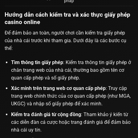
pháp
Hướng dẫn cách kiểm tra và xác thực giấy phép
casino online
Để đảm bảo an toàn, người chơi cần kiểm tra giấy phép
của nhà cái trước khi tham gia. Dưới đây là các bước cụ
thể:
Tìm thông tin giấy phép
: Kiểm tra thông tin giấy phép ở
chân trang web của nhà cái, thường bao gồm tên cơ
quan cấp phép và số giấy phép.
Xác minh trên trang web cơ quan cấp phép
: Truy cập
trang web chính thức của cơ quan cấp phép (như MGA,
UKGC) và nhập số giấy phép để xác minh.
Kiểm tra đánh giá từ cộng đồng
: Tham khảo ý kiến từ
các diễn đàn cá cược hoặc trang đánh giá để đảm bảo
nhà cái uy tín.