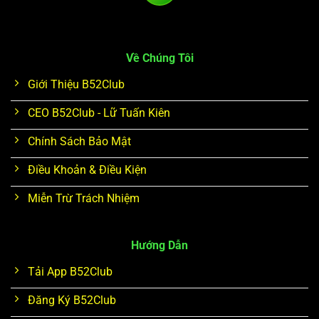
Về Chúng Tôi
Giới Thiệu B52Club
CEO B52Club - Lữ Tuấn Kiên
Chính Sách Bảo Mật
Điều Khoản & Điều Kiện
Miễn Trừ Trách Nhiệm
Hướng Dẫn
Tải App B52Club
Đăng Ký B52Club