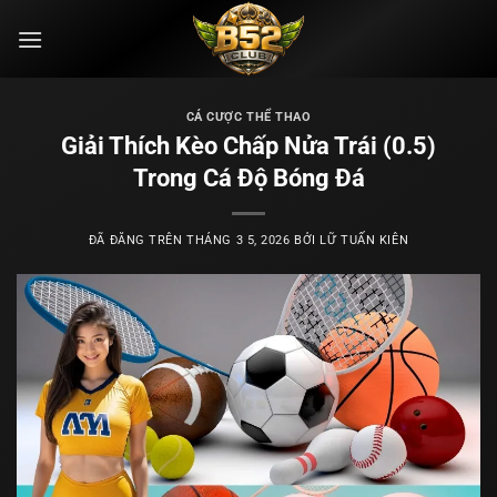
Chuyển
đến
nội
dung
CÁ CƯỢC THỂ THAO
Giải Thích Kèo Chấp Nửa Trái (0.5)
Trong Cá Độ Bóng Đá
ĐÃ ĐĂNG TRÊN
THÁNG 3 5, 2026
BỞI
LỮ TUẤN KIÊN