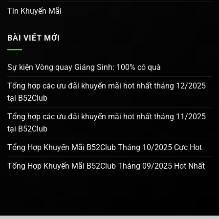
Tin Khuyến Mãi
BÀI VIẾT MỚI
Sự kiện Vòng quay Giáng Sinh: 100% có quà
Tổng hợp các ưu đãi khuyến mãi hot nhất tháng 12/2025
tại B52Club
Tổng hợp các ưu đãi khuyến mãi hot nhất tháng 11/2025
tại B52Club
Tổng Hợp Khuyến Mãi B52Club Tháng 10/2025 Cực Hot
Tổng Hợp Khuyến Mãi B52Club Tháng 09/2025 Hot Nhất