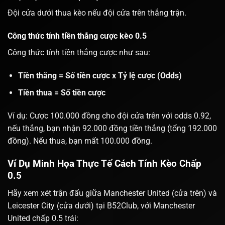
Đội cửa dưới thua kèo nếu đội cửa trên thắng trận.
Công thức tính tiền thắng cược kèo 0.5
Công thức tính tiền thắng cược như sau:
Tiền thắng = Số tiền cược x Tỷ lệ cược (Odds)
Tiền thua = Số tiền cược
Ví dụ: Cược 100.000 đồng cho đội cửa trên với odds 0.92,
nếu thắng, bạn nhận 92.000 đồng tiền thắng (tổng 192.000
đồng). Nếu thua, bạn mất 100.000 đồng.
Ví Dụ Minh Họa Thực Tế Cách Tính Kèo Chấp
0.5
Hãy xem xét trận đấu giữa Manchester United (cửa trên) và
Leicester City (cửa dưới) tại B52Club, với Manchester
United chấp 0.5 trái: