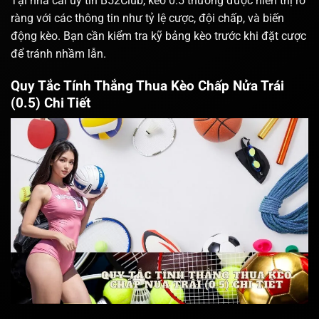
Tại
nhà cái uy tín B52Club
, kèo 0.5 thường được hiển thị rõ
ràng với các thông tin như tỷ lệ cược, đội chấp, và biến
động kèo. Bạn cần kiểm tra kỹ bảng kèo trước khi đặt cược
để tránh nhầm lẫn.
Quy Tắc Tính Thắng Thua Kèo Chấp Nửa Trái
(0.5) Chi Tiết