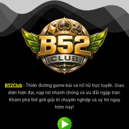
B52Club
- Thiên đường game bài và nổ hũ trực tuyến. Giao
diện hiện đại, nạp rút nhanh chóng và ưu đãi ngập tràn.
Khám phá thế giới giải trí chuyên nghiệp và uy tín ngay
hôm nay!