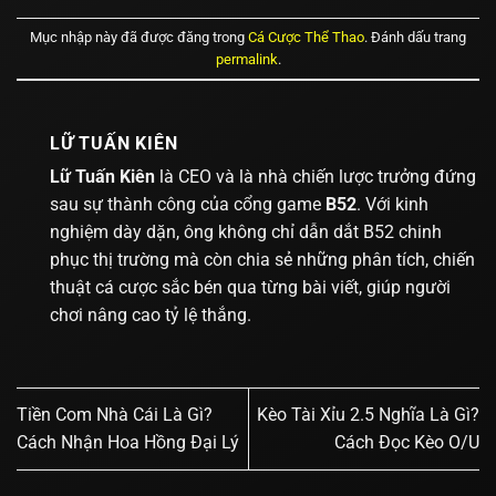
Mục nhập này đã được đăng trong
Cá Cược Thể Thao
. Đánh dấu trang
permalink
.
LỮ TUẤN KIÊN
Lữ Tuấn Kiên
là CEO và là nhà chiến lược trưởng đứng
sau sự thành công của cổng game
B52
. Với kinh
nghiệm dày dặn, ông không chỉ dẫn dắt B52 chinh
phục thị trường mà còn chia sẻ những phân tích, chiến
thuật cá cược sắc bén qua từng bài viết, giúp người
chơi nâng cao tỷ lệ thắng.
Tiền Com Nhà Cái Là Gì?
Kèo Tài Xỉu 2.5 Nghĩa Là Gì?
Cách Nhận Hoa Hồng Đại Lý
Cách Đọc Kèo O/U