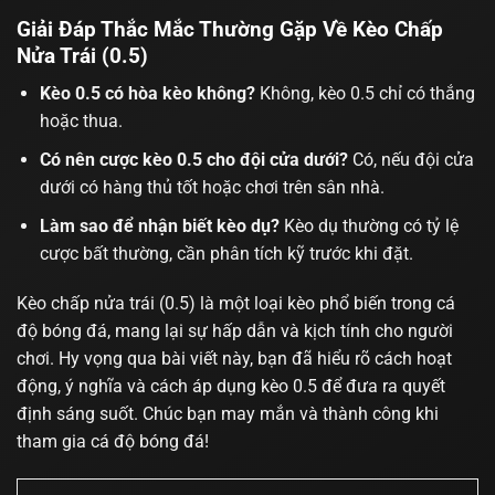
Giải Đáp Thắc Mắc Thường Gặp Về Kèo Chấp
Nửa Trái (0.5)
Kèo 0.5 có hòa kèo không?
Không, kèo 0.5 chỉ có thắng
hoặc thua.
Có nên cược kèo 0.5 cho đội cửa dưới?
Có, nếu đội cửa
dưới có hàng thủ tốt hoặc chơi trên sân nhà.
Làm sao để nhận biết kèo dụ?
Kèo dụ thường có tỷ lệ
cược bất thường, cần phân tích kỹ trước khi đặt.
Kèo chấp nửa trái (0.5) là một loại kèo phổ biến trong cá
độ bóng đá, mang lại sự hấp dẫn và kịch tính cho người
chơi. Hy vọng qua bài viết này, bạn đã hiểu rõ cách hoạt
động, ý nghĩa và cách áp dụng kèo 0.5 để đưa ra quyết
định sáng suốt. Chúc bạn may mắn và thành công khi
tham gia cá độ bóng đá!