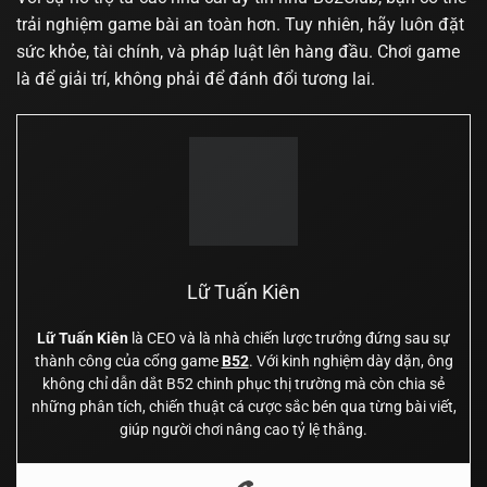
trải nghiệm game bài an toàn hơn. Tuy nhiên, hãy luôn đặt
sức khỏe, tài chính, và pháp luật lên hàng đầu. Chơi game
là để giải trí, không phải để đánh đổi tương lai.
Lữ Tuấn Kiên
Lữ Tuấn Kiên
là CEO và là nhà chiến lược trưởng đứng sau sự
thành công của cổng game
B52
. Với kinh nghiệm dày dặn, ông
không chỉ dẫn dắt B52 chinh phục thị trường mà còn chia sẻ
những phân tích, chiến thuật cá cược sắc bén qua từng bài viết,
giúp người chơi nâng cao tỷ lệ thắng.