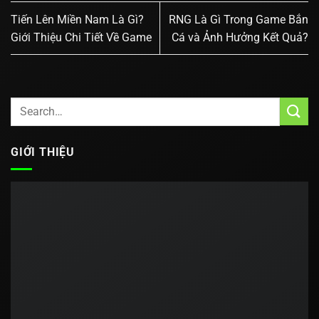
Tiến Lên Miền Nam Là Gì?
RNG Là Gì Trong Game Bắn
Giới Thiệu Chi Tiết Về Game
Cá và Ảnh Hưởng Kết Quả?
GIỚI THIỆU