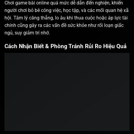
Chơi game bài online quá mức dễ dẫn đến nghiện, khiến
người chơi bỏ bê công việc, học tập, và các mối quan hệ xã
hội. Tâm lý căng thẳng, lo âu khi thua cuộc hoặc áp lực tài
chính cũng gây ra các vấn đề sức khỏe như rối loạn giấc
ngủ, suy giảm trí nhớ.
Cách Nhận Biết & Phòng Tránh Rủi Ro Hiệu Quả