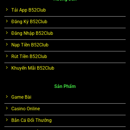
Tải App B52Club
Đăng Ký B52Club
Đăng Nhập B52Club
Nạp Tiền B52Club
Rút Tiền B52Club
Khuyến Mãi B52Club
Sản Phẩm
Game Bài
Casino Online
Bắn Cá Đổi Thưởng