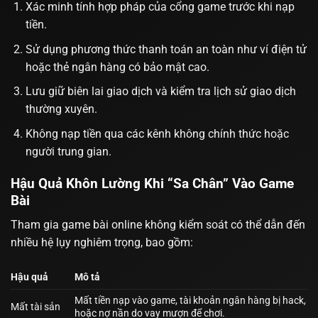
Xác minh tính hợp pháp của cổng game trước khi nạp
tiền.
Sử dụng phương thức thanh toán an toàn như ví điện tử
hoặc thẻ ngân hàng có bảo mật cao.
Lưu giữ biên lai giao dịch và kiểm tra lịch sử giao dịch
thường xuyên.
Không nạp tiền qua các kênh không chính thức hoặc
người trung gian.
Hậu Quả Khôn Lường Khi “Sa Chân” Vào Game
Bài
Tham gia game bài online không kiểm soát có thể dẫn đến
nhiều hệ lụy nghiêm trọng, bao gồm:
Hậu quả
Mô tả
Mất tiền nạp vào game, tài khoản ngân hàng bị hack,
Mất tài sản
hoặc nợ nần do vay mượn để chơi.