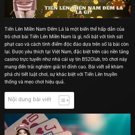
Tiến Lên Miền Nam Đếm Lá là một biến thể hấp dẫn của
trò chơi bài
Tiến Lên Miền Nam là gì
, nổi bật với tính sát
phạt cao và cách tính điểm độc đáo dựa trên số lá bài còn
lại. Được yêu thích tại Việt Nam, đặc biệt trên các nền tảng
casino
trực tuyến như
nhà cái uy tín B52Club
, trò chơi này
mang đến trải nghiệm giải trí đỉnh cao. Bài viết sẽ khám
phá chi tiết luật chơi, sự khác biệt với Tiến Lên truyền
thống và mẹo chơi hiệu quả.
Nội dung bài viết