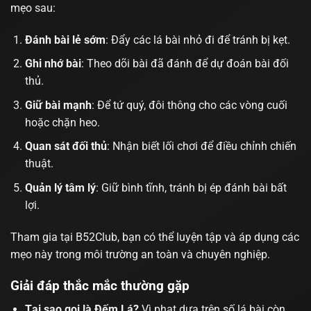
mẹo sau:
Đánh bài lẻ sớm
: Đẩy các lá bài nhỏ đi để tránh bị kẹt.
Ghi nhớ bài
: Theo dõi bài đã đánh để dự đoán bài đối
thủ.
Giữ bài mạnh
: Để tứ quý, đôi thông cho các vòng cuối
hoặc chặn heo.
Quan sát đối thủ
: Nhận biết lối chơi để điều chỉnh chiến
thuật.
Quản lý tâm lý
: Giữ bình tĩnh, tránh bị ép đánh bài bất
lợi.
Tham gia tại B52Club, bạn có thể luyện tập và áp dụng các
mẹo này trong môi trường an toàn và chuyên nghiệp.
Giải đáp thắc mắc thường gặp
Tại sao gọi là Đếm Lá?
Vì phạt dựa trên số lá bài còn