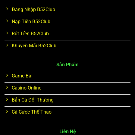
Đăng Nhập B52Club
Nạp Tiền B52Club
Rút Tiền B52Club
Khuyến Mãi B52Club
Sản Phẩm
Game Bài
Casino Online
Bắn Cá Đổi Thưởng
Cá Cược Thể Thao
Liên Hệ