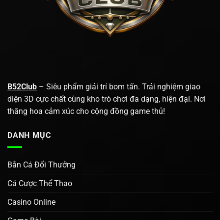
B52Club
– Siêu phẩm giải trí bom tấn. Trải nghiệm giao
diện 3D cực chất cùng kho trò chơi đa dạng, hiện đại. Nơi
thăng hoa cảm xúc cho cộng đồng game thủ!
DANH MỤC
Bắn Cá Đổi Thưởng
Cá Cược Thể Thao
Casino Online