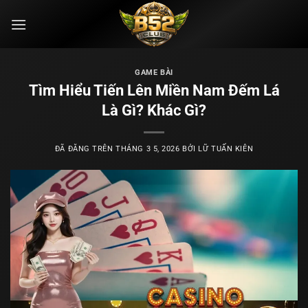
Chuyển
đến
nội
dung
GAME BÀI
Tìm Hiểu Tiến Lên Miền Nam Đếm Lá
Là Gì? Khác Gì?
ĐÃ ĐĂNG TRÊN
THÁNG 3 5, 2026
BỞI
LỮ TUẤN KIÊN