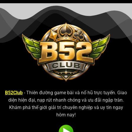
B52Club
- Thiên đường game bài và nổ hũ trực tuyến. Giao
diện hiện đại, nạp rút nhanh chóng và ưu đãi ngập tràn.
Khám phá thế giới giải trí chuyên nghiệp và uy tín ngay
hôm nay!