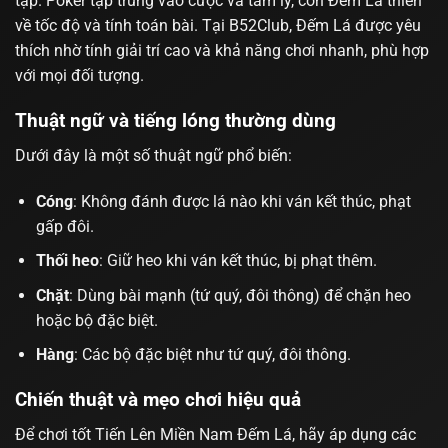
tạp. Poker tập trung vào cược và tâm lý, còn Đếm Lá thiên
về tốc độ và tính toán bài. Tại B52Club, Đếm Lá được yêu
thích nhờ tính giải trí cao và khả năng chơi nhanh, phù hợp
với mọi đối tượng.
Thuật ngữ và tiếng lóng thường dùng
Dưới đây là một số thuật ngữ phổ biến:
Cóng
: Không đánh được lá nào khi ván kết thúc, phạt
gấp đôi.
Thối heo
: Giữ heo khi ván kết thúc, bị phạt thêm.
Chặt
: Dùng bài mạnh (tứ quý, đôi thông) để chặn heo
hoặc bộ đặc biệt.
Hàng
: Các bộ đặc biệt như tứ quý, đôi thông.
Chiến thuật và mẹo chơi hiệu quả
Để chơi tốt Tiến Lên Miền Nam Đếm Lá, hãy áp dụng các