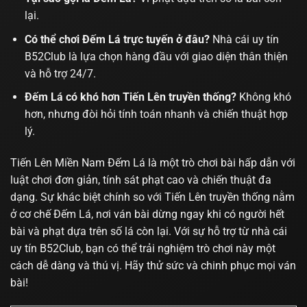
lại.
Có thể chơi Đếm Lá trực tuyến ở đâu?
Nhà cái uy tín
B52Club là lựa chọn hàng đầu với giao diện thân thiện
và hỗ trợ 24/7.
Đếm Lá có khó hơn Tiến Lên truyền thống?
Không khó
hơn, nhưng đòi hỏi tính toán nhanh và chiến thuật hợp
lý.
Tiến Lên Miền Nam Đếm Lá là một trò chơi bài hấp dẫn với
luật chơi đơn giản, tính sát phạt cao và chiến thuật đa
dạng. Sự khác biệt chính so với Tiến Lên truyền thống nằm
ở cơ chế Đếm Lá, nơi ván bài dừng ngay khi có người hết
bài và phạt dựa trên số lá còn lại. Với sự hỗ trợ từ nhà cái
uy tín B52Club, bạn có thể trải nghiệm trò chơi này một
cách dễ dàng và thú vị. Hãy thử sức và chinh phục mọi ván
bài!