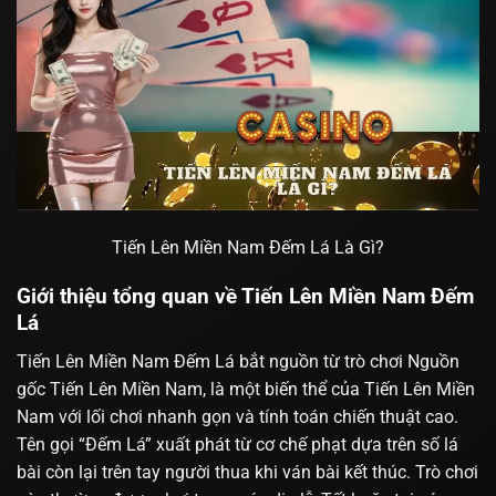
Tiến Lên Miền Nam Đếm Lá Là Gì?
Giới thiệu tổng quan về Tiến Lên Miền Nam Đếm
Lá
Tiến Lên Miền Nam Đếm Lá bắt nguồn từ trò chơi
Nguồn
gốc Tiến Lên Miền Nam
, là một biến thể của Tiến Lên Miền
Nam với lối chơi nhanh gọn và tính toán chiến thuật cao.
Tên gọi “Đếm Lá” xuất phát từ cơ chế phạt dựa trên số lá
bài còn lại trên tay người thua khi ván bài kết thúc. Trò chơi