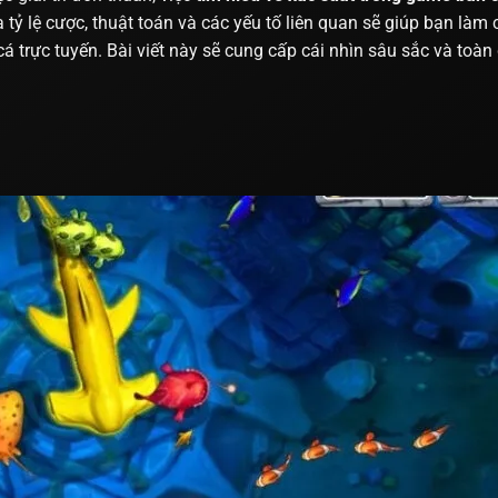
 tỷ lệ cược, thuật toán và các yếu tố liên quan sẽ giúp bạn làm
cá trực tuyến
. Bài viết này sẽ cung cấp cái nhìn sâu sắc và toàn