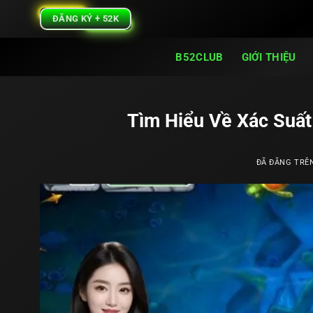
Chuyển
ĐĂNG KÝ + 52K
đến
nội
B52CLUB
GIỚI THIỆU
dung
Tìm Hiểu Về Xác Suấ
ĐÃ ĐĂNG TRÊ