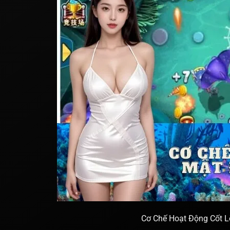
Cơ Chế Hoạt Động Cốt L