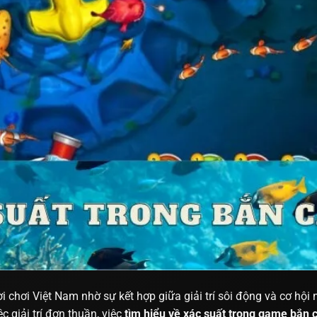
hơi Việt Nam nhờ sự kết hợp giữa giải trí sôi động và cơ hội
 giải trí đơn thuần, việc
tìm hiểu về xác suất trong game bắn 