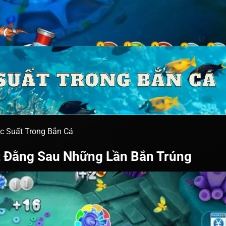
c Suất Trong Bắn Cá
ật Đằng Sau Những Lần Bắn Trúng