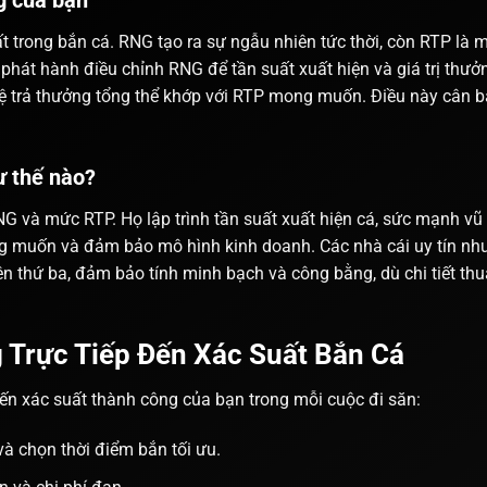
t trong bắn cá
. RNG tạo ra sự ngẫu nhiên tức thời, còn RTP là m
phát hành điều chỉnh RNG để tần suất xuất hiện và giá trị thưở
 lệ trả thưởng tổng thể khớp với RTP mong muốn. Điều này cân 
ư thế nào?
 và mức RTP. Họ lập trình tần suất xuất hiện cá, sức mạnh vũ kh
ng muốn và đảm bảo mô hình kinh doanh. Các nhà cái uy tín nh
 thứ ba, đảm bảo tính minh bạch và công bằng, dù chi tiết thu
 Trực Tiếp Đến Xác Suất Bắn Cá
đến xác suất thành công của bạn trong mỗi cuộc đi săn:
à chọn thời điểm bắn tối ưu.