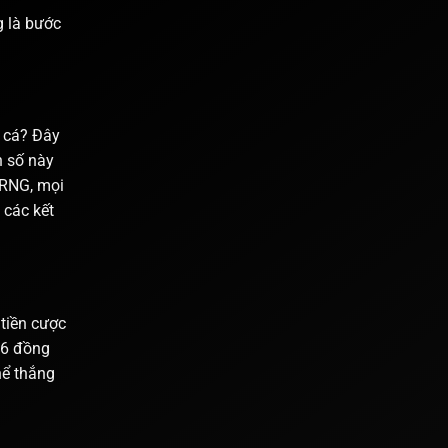
g là bước
 cá
? Đây
n số này
 RNG, mọi
 các kết
 tiền cược
 96 đồng
hể thắng