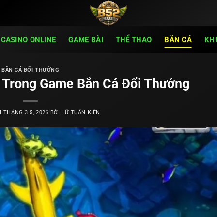
CASINO ONLINE
GAME BÀI
THỂ THAO
BẮN CÁ
KH
BẮN CÁ ĐỔI THƯỞNG
t Trong Game Bắn Cá Đổi Thưởng
N
THÁNG 3 5, 2026
BỞI
LỮ TUẤN KIÊN