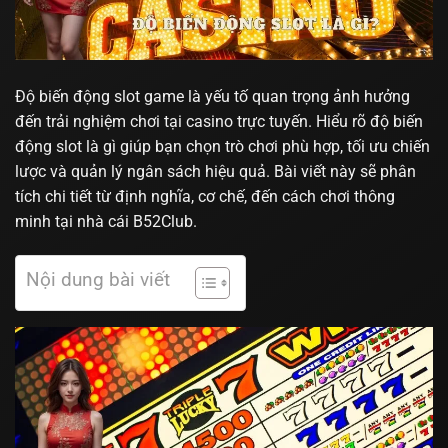
Độ biến động slot game là yếu tố quan trọng ảnh hưởng
đến trải nghiệm chơi tại
casino trực tuyến
. Hiểu rõ
độ biến
động slot là gì
giúp bạn chọn trò chơi phù hợp, tối ưu chiến
lược và quản lý ngân sách hiệu quả. Bài viết này sẽ phân
tích chi tiết từ định nghĩa, cơ chế, đến cách chơi thông
minh tại
nhà cái B52Club
.
Nội dung bài viết