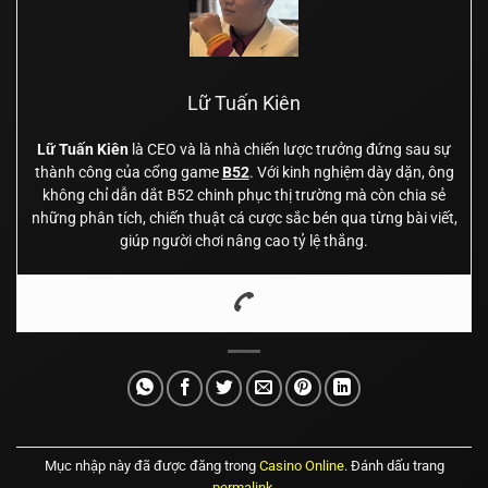
Lữ Tuấn Kiên
Lữ Tuấn Kiên
là CEO và là nhà chiến lược trưởng đứng sau sự
thành công của cổng game
B52
. Với kinh nghiệm dày dặn, ông
không chỉ dẫn dắt B52 chinh phục thị trường mà còn chia sẻ
những phân tích, chiến thuật cá cược sắc bén qua từng bài viết,
giúp người chơi nâng cao tỷ lệ thắng.
Mục nhập này đã được đăng trong
Casino Online
. Đánh dấu trang
permalink
.