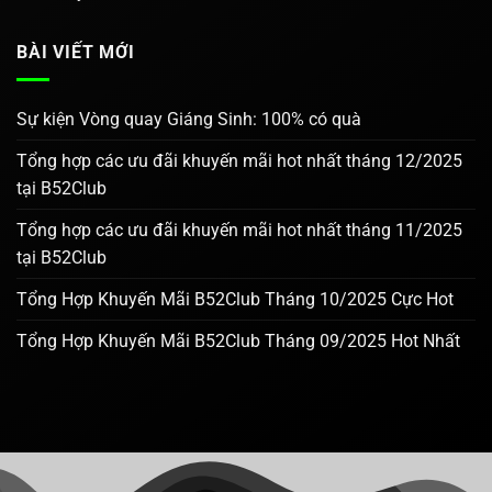
BÀI VIẾT MỚI
Sự kiện Vòng quay Giáng Sinh: 100% có quà
Tổng hợp các ưu đãi khuyến mãi hot nhất tháng 12/2025
tại B52Club
Tổng hợp các ưu đãi khuyến mãi hot nhất tháng 11/2025
tại B52Club
Tổng Hợp Khuyến Mãi B52Club Tháng 10/2025 Cực Hot
Tổng Hợp Khuyến Mãi B52Club Tháng 09/2025 Hot Nhất