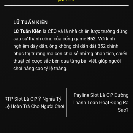
LỮ TUẤN KIÊN
Lữ Tuấn Kiên
là CEO và là nhà chiến lược trưởng đứng
sau sự thành công của cổng game
B52
. Với kinh
nghiệm dày dặn, ông không chỉ dẫn dắt B52 chinh
phục thị trường mà còn chia sẻ những phân tích, chiến
thuật cá cược sắc bén qua từng bài viết, giúp người
chơi nâng cao tỷ lệ thắng.
Payline Slot Là Gì? Đường
RTP Slot Là Gì? Ý Nghĩa Tỷ
Thanh Toán Hoạt Động Ra
Lệ Hoàn Trả Cho Người Chơi
Sao?