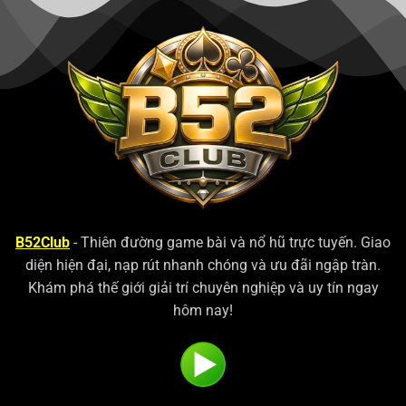
B52Club
- Thiên đường game bài và nổ hũ trực tuyến. Giao
diện hiện đại, nạp rút nhanh chóng và ưu đãi ngập tràn.
Khám phá thế giới giải trí chuyên nghiệp và uy tín ngay
hôm nay!