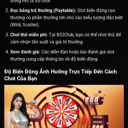
trong mô tả trò chơi.
Đọc bảng trả thưởng (Paytable):
Slot biến động cao
thường có phần thưởng lớn cho các biểu tượng đặc biệt
(Wild, Scatter).
Chơi thử miễn phí:
Tại B52Club, bạn có thể chơi thử để
cảm nhận tần suất và giá trị thưởng.
Xem đánh giá:
Các diễn đàn hoặc bài đánh giá slot
thường cung cấp thông tin về độ biến động.
Độ Biến Động Ảnh Hưởng Trực Tiếp Đến Cách
Chơi Của Bạn