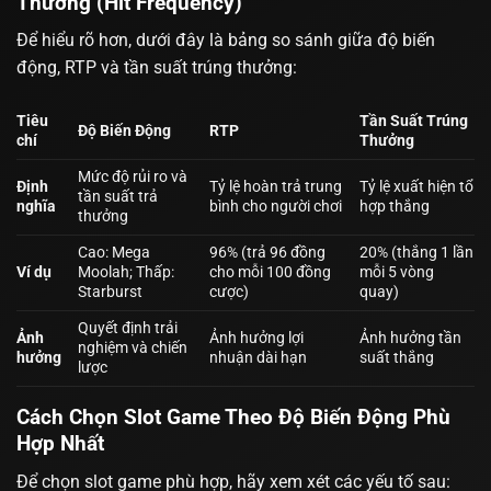
Thưởng (Hit Frequency)
Để hiểu rõ hơn, dưới đây là bảng so sánh giữa độ biến
động, RTP và tần suất trúng thưởng:
Tiêu
Tần Suất Trúng
Độ Biến Động
RTP
chí
Thưởng
Mức độ rủi ro và
Định
Tỷ lệ hoàn trả trung
Tỷ lệ xuất hiện tổ
tần suất trả
nghĩa
bình cho người chơi
hợp thắng
thưởng
Cao: Mega
96% (trả 96 đồng
20% (thắng 1 lần
Ví dụ
Moolah; Thấp:
cho mỗi 100 đồng
mỗi 5 vòng
Starburst
cược)
quay)
Quyết định trải
Ảnh
Ảnh hưởng lợi
Ảnh hưởng tần
nghiệm và chiến
hưởng
nhuận dài hạn
suất thắng
lược
Cách Chọn Slot Game Theo Độ Biến Động Phù
Hợp Nhất
Để chọn slot game phù hợp, hãy xem xét các yếu tố sau: