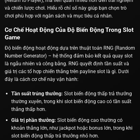
(Return to Player), mà liên quan nhiều hơn đến trải nghiệm
và chiến lược chơi. Hiểu rõ chỉ số này giúp bạn chọn trò
chơi phù hợp với ngân sách và mục tiêu cá nhân.
Cơ Chế Hoạt Động Của Độ Biến Động Trong Slot
Game
Độ biến động hoạt động dựa trên thuật toán RNG (Random
Number Generator) – hệ thống đảm bảo kết quả quay slot
là ngẫu nhiên và công bằng. RNG quyết định tần suất và
giá trị các tổ hợp chiến thắng trên
payline slot là gì
. Dưới
đây là cách cơ chế này vận hành:
Tần suất trúng thưởng:
Slot biến động thấp trả thưởng
thường xuyên, trong khi slot biến động cao có tần suất
thắng thấp hơn.
Giá trị phần thưởng:
Slot biến động cao thường có
khoản thắng lớn, như jackpot hoặc bonus lớn, trong khi
slot biến động thấp trả thưởng nhỏ hơn.