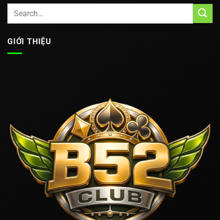
GIỚI THIỆU