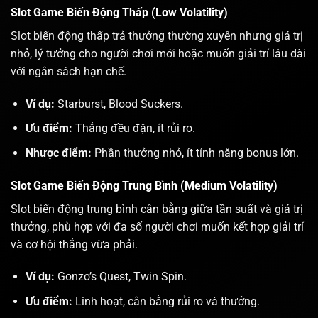
Slot Game Biến Động Thấp (Low Volatility)
Slot biến động thấp trả thưởng thường xuyên nhưng giá trị
nhỏ, lý tưởng cho người chơi mới hoặc muốn giải trí lâu dài
với ngân sách hạn chế.
Ví dụ:
Starburst, Blood Suckers.
Ưu điểm:
Thắng đều đặn, ít rủi ro.
Nhược điểm:
Phần thưởng nhỏ, ít tính năng bonus lớn.
Slot Game Biến Động Trung Bình (Medium Volatility)
Slot biến động trung bình cân bằng giữa tần suất và giá trị
thưởng, phù hợp với đa số người chơi muốn kết hợp giải trí
và cơ hội thắng vừa phải.
Ví dụ:
Gonzo’s Quest, Twin Spin.
Ưu điểm:
Linh hoạt, cân bằng rủi ro và thưởng.