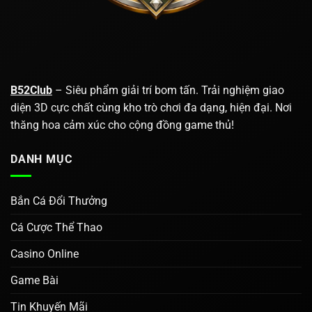
B52Club
– Siêu phẩm giải trí bom tấn. Trải nghiệm giao
diện 3D cực chất cùng kho trò chơi đa dạng, hiện đại. Nơi
thăng hoa cảm xúc cho cộng đồng game thủ!
DANH MỤC
Bắn Cá Đổi Thưởng
Cá Cược Thể Thao
Casino Online
Game Bài
Tin Khuyến Mãi