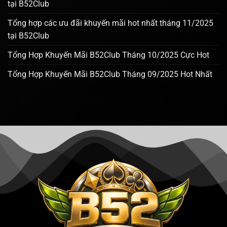
tại B52Club
Tổng hợp các ưu đãi khuyến mãi hot nhất tháng 11/2025
tại B52Club
Tổng Hợp Khuyến Mãi B52Club Tháng 10/2025 Cực Hot
Tổng Hợp Khuyến Mãi B52Club Tháng 09/2025 Hot Nhất