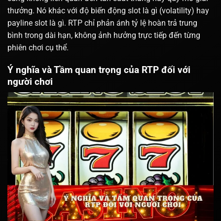
thưởng. Nó khác với
độ biến động slot là gì
(volatility) hay
payline slot là gì
. RTP chỉ phản ánh tỷ lệ hoàn trả trung
bình trong dài hạn, không ảnh hưởng trực tiếp đến từng
phiên chơi cụ thể.
Ý nghĩa và Tầm quan trọng của RTP đối với
người chơi