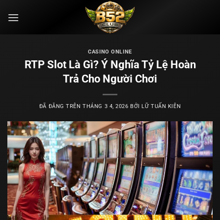
Chuyển
đến
nội
dung
CASINO ONLINE
RTP Slot Là Gì? Ý Nghĩa Tỷ Lệ Hoàn
Trả Cho Người Chơi
ĐÃ ĐĂNG TRÊN
THÁNG 3 4, 2026
BỞI
LỮ TUẤN KIÊN