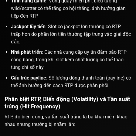
Tính năng game
: Vòng quay miễn phí, biểu tượng
wild/scatter có thể tăng cơ hội thắng, ảnh hưởng gián
tiếp đến RTP.
Jackpot lũy tiến
: Slot có jackpot lớn thường có RTP
thấp hơn do phần lớn tiền thưởng tập trung vào giải độc
đắc.
Nhà phát triển
: Các nhà cung cấp uy tín đảm bảo RTP
công bằng, trong khi slot kém chất lượng có thể thao
túng chỉ số này.
Cấu trúc payline
: Số lượng dòng thanh toán (payline) có
thể ảnh hưởng đến cách RTP được phân phối.
Phân biệt RTP, Biến động (Volatility) và Tần suất
trúng (Hit Frequency)
RTP, độ biến động, và tần suất trúng là ba khái niệm khác
nhau nhưng thường bị nhầm lẫn: