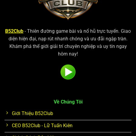
B52Club
- Thiên đường game bài và nổ hũ trực tuyến. Giao
diện hiện đại, nạp rút nhanh chóng và ưu đãi ngập tràn.
Khám phá thế giới giải trí chuyên nghiệp và uy tín ngay
hôm nay!
Về Chúng Tôi
Giới Thiệu B52Club
CEO B52Club - Lữ Tuấn Kiên